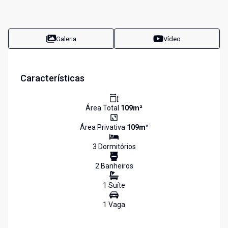
Galeria
Vídeo
Características
Área Total
109
m²
Área Privativa
109
m²
3
Dormitório
s
2
Banheiro
s
1
Suíte
1
Vaga