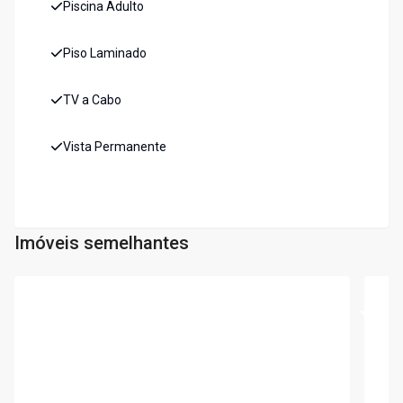
Piscina Adulto
Piso Laminado
TV a Cabo
Vista Permanente
Imóveis semelhantes
Cód:
6809
Cód:
7