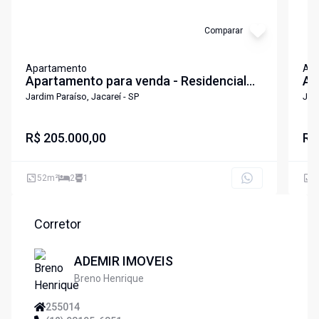
Comparar
Apartamento
Ap
Apartamento para venda - Residencial
Ap
Jaguaripe - Jacareí/SP
lo
Jardim Paraíso, Jacareí - SP
Jard
Ja
R$ 205.000,00
R$
52
m²
2
1
4
Corretor
ADEMIR IMOVEIS
Breno Henrique
255014