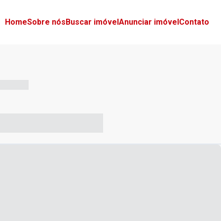
Home
Sobre nós
Buscar imóvel
Anunciar imóvel
Contato
-- --- ------
-- ----- ----- --- ------