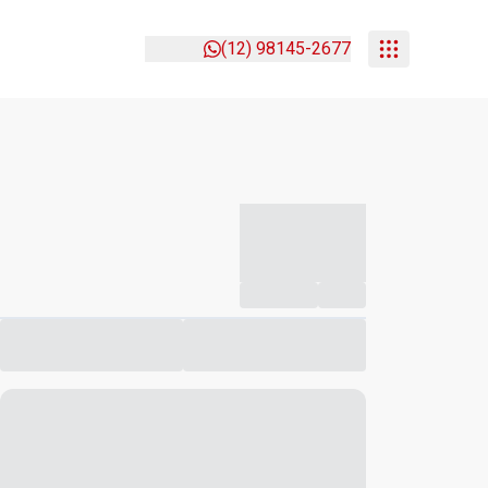
(12) 98145-2677
-----------
--
Compartilhar
Favorito