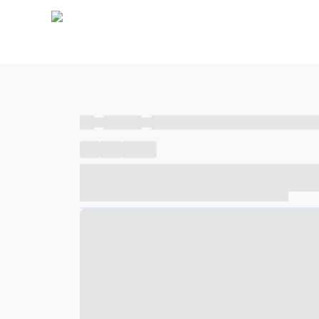
----
----- -----
----- ----- -- ------ ---- ---- -- ----- ----- ---
----
-----
---- ------
----- ----- -- ------ ---- ---- -- ---
----- ----- -- ------ ---- ---- -- ----- ----- ----- --- ------