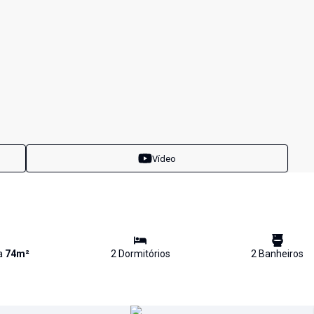
Vídeo
va
74
m²
2
Dormitório
s
2
Banheiro
s