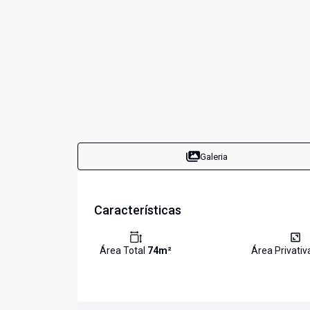
Galeria
Características
Área Total
74
m²
Área Privati