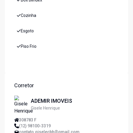
Box blindex
Cozinha
Esgoto
Piso Frio
Corretor
ADEMIR IMOVEIS
Gisele Henrique
308783 F
(12) 98100-3319
contato.giselecbh@gmail.com