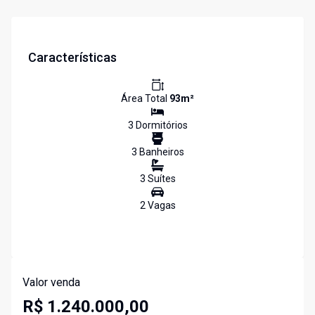
Características
Área Total
93
m²
3
Dormitório
s
3
Banheiro
s
3
Suíte
s
2
Vaga
s
Valor venda
R$ 1.240.000,00