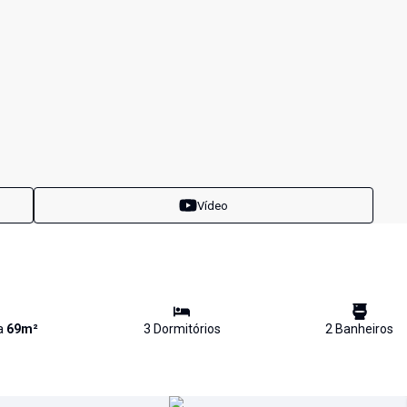
Vídeo
va
69
m²
3
Dormitório
s
2
Banheiro
s