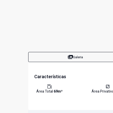
Galeria
Características
Área Total
69
m²
Área Privati