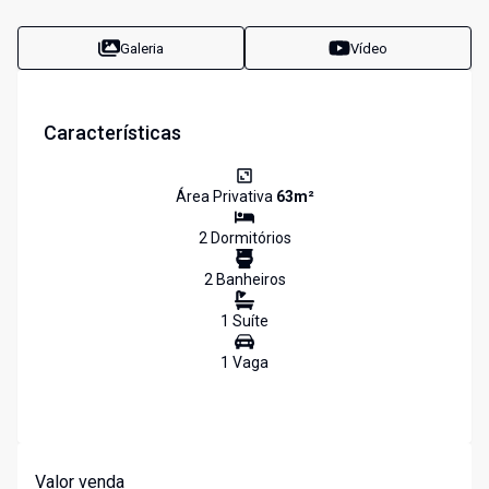
Galeria
Vídeo
Características
Área Privativa
63
m²
2
Dormitório
s
2
Banheiro
s
1
Suíte
1
Vaga
Valor venda