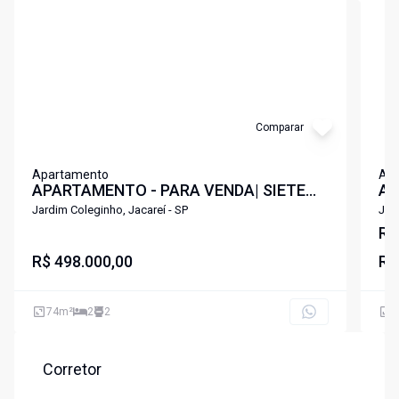
Comparar
Apartamento
Ap
APARTAMENTO - PARA VENDA| SIETE
AP
RESIDENCE - JARDIM COLEGINHO,
PL
Jardim Coleginho, Jacareí - SP
Jar
JACAREÍ/SP
SI
R$
R$ 498.000,00
R$
74
m²
2
2
7
Corretor