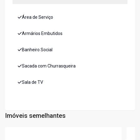
Área de Serviço
Armários Embutidos
Banheiro Social
Sacada com Churrasqueira
Sala de TV
Imóveis semelhantes
Cód:
7224
Cód:
7