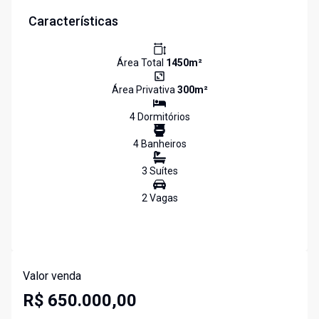
Características
Área Total
1450
m²
Área Privativa
300
m²
4
Dormitório
s
4
Banheiro
s
3
Suíte
s
2
Vaga
s
Valor venda
R$ 650.000,00