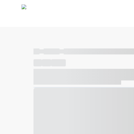
----
----- -----
----- ----- -- ------ ---- ---- -- ----- ----- ---
----
-----
---- ------
----- ----- -- ------ ---- ---- -- ---
----- ----- -- ------ ---- ---- -- ----- ----- ----- --- ------