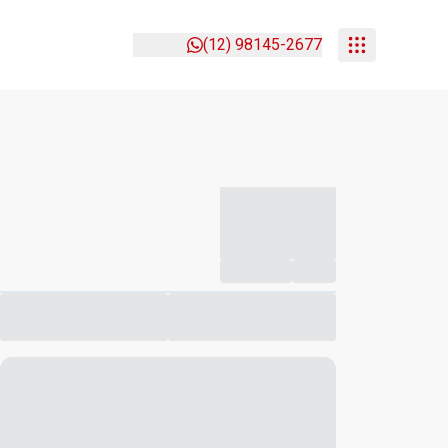
(12) 98145-2677
-----------
--
Compartilhar
Favorito