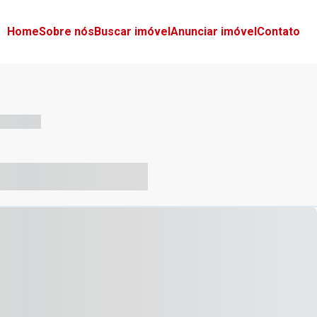
Home
Sobre nós
Buscar imóvel
Anunciar imóvel
Contato
-- --- ------
-- ----- ----- --- ------