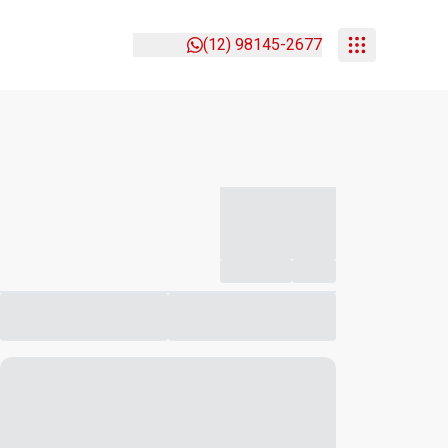
(12) 98145-2677
-----------
--
Compartilhar
Favorito