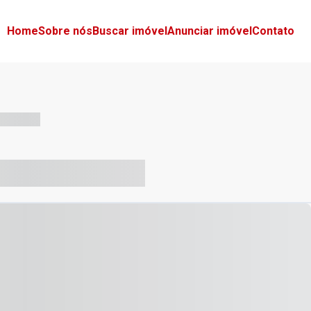
Home
Sobre nós
Buscar imóvel
Anunciar imóvel
Contato
-- --- ------
-- ----- ----- --- ------