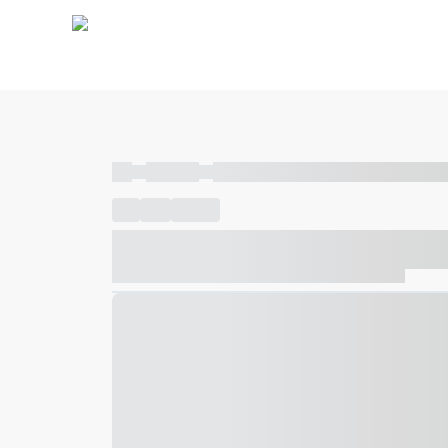
----
----- -----
----- ----- -- ------ ---- ---- -- ----- ----- ---
----
-----
---- ------
----- ----- -- ------ ---- ---- -- ---
----- ----- -- ------ ---- ---- -- ----- ----- ----- --- ------