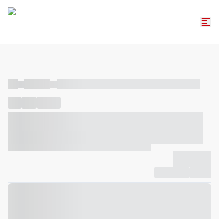
----
----- -----
----- ----- -- ------ ---- ---- -- ----- ----- ----- --- ------
----
-----
---- ------
----- ----- -- ------ ---- ---- -- ----- ----- -----
--- ------
----- ----- -- ------ ---- ---- -- ----- ----- ----- --- ------
-------------
Compartilhar
Favorito