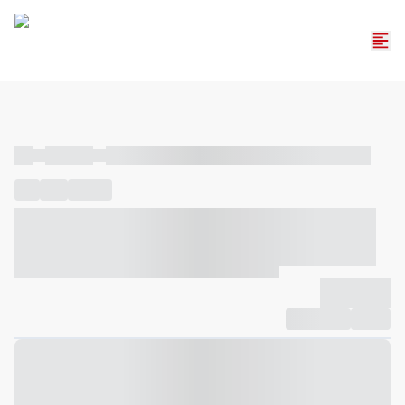
----
----- -----
----- ----- -- ------ ---- ---- -- ----- ----- ----- --- ------
----
-----
---- ------
----- ----- -- ------ ---- ---- -- ----- ----- -----
--- ------
----- ----- -- ------ ---- ---- -- ----- ----- ----- --- ------
-------------
Compartilhar
Favorito