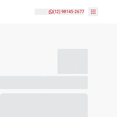
(12) 98145-2677
-----------
--
Compartilhar
Favorito