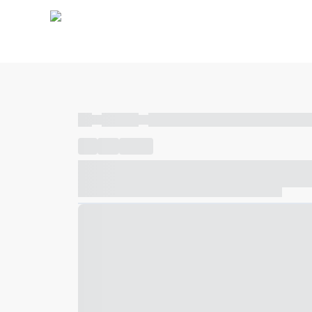
----
----- -----
----- ----- -- ------ ---- ---- -- ----- ----- ---
----
-----
---- ------
----- ----- -- ------ ---- ---- -- ---
----- ----- -- ------ ---- ---- -- ----- ----- ----- --- ------