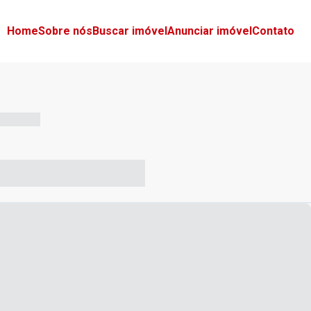
Home
Sobre nós
Buscar imóvel
Anunciar imóvel
Contato
-- --- ------
-- ----- ----- --- ------