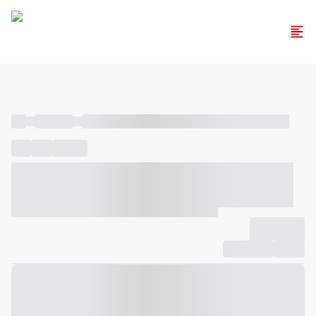
----
----- -----
----- ----- -- ------ ---- ---- -- ----- ----- ----- --- ------
----
-----
---- ------
----- ----- -- ------ ---- ---- -- ----- ----- -----
--- ------
----- ----- -- ------ ---- ---- -- ----- ----- ----- --- ------
-------------
Compartilhar
Favorito