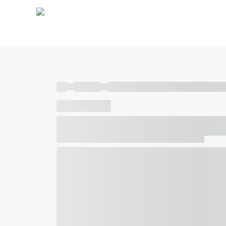
----
----- -----
----- ----- -- ------ ---- ---- -- ----- ----- ---
----
-----
---- ------
----- ----- -- ------ ---- ---- -- ---
----- ----- -- ------ ---- ---- -- ----- ----- ----- --- ------