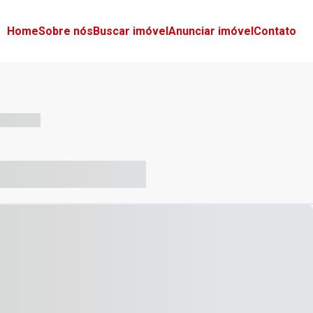
Home
Sobre nós
Buscar imóvel
Anunciar imóvel
Contato
-- --- ------
-- ----- ----- --- ------