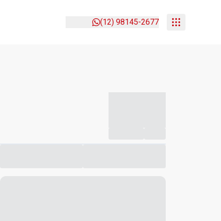
(12) 98145-2677
-----------
--
Compartilhar
Favorito