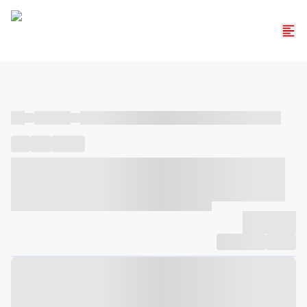
----
----- -----
----- ----- -- ------ ---- ---- -- ----- ----- ----- --- ------
----
-----
---- ------
----- ----- -- ------ ---- ---- -- ----- ----- -----
--- ------
----- ----- -- ------ ---- ---- -- ----- ----- ----- --- ------
-------------
Compartilhar
Favorito