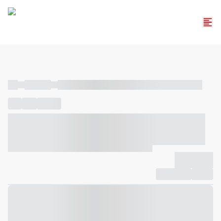
----
----- -----
----- ----- -- ------ ---- ---- -- ----- ----- ----- --- ------
----
-----
---- ------
----- ----- -- ------ ---- ---- -- ----- ----- -----
--- ------
----- ----- -- ------ ---- ---- -- ----- ----- ----- --- ------
-------------
Compartilhar
Favorito