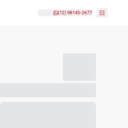
(12) 98145-2677
-----------
--
Compartilhar
Favorito