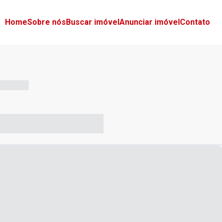
Home
Sobre nós
Buscar imóvel
Anunciar imóvel
Contato
-- --- ------
-- ----- ----- --- ------