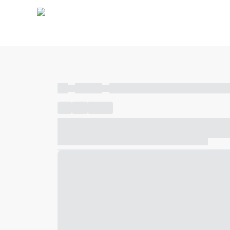
----
----- -----
----- ----- -- ------ ---- ---- -- ----- ----- ---
----
-----
---- ------
----- ----- -- ------ ---- ---- -- ---
----- ----- -- ------ ---- ---- -- ----- ----- ----- --- ------