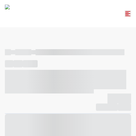
----
----- -----
----- ----- -- ------ ---- ---- -- ----- ----- ----- --- ------
----
-----
---- ------
----- ----- -- ------ ---- ---- -- ----- ----- -----
--- ------
----- ----- -- ------ ---- ---- -- ----- ----- ----- --- ------
-------------
Compartilhar
Favorito