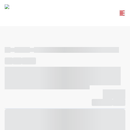
----
----- -----
----- ----- -- ------ ---- ---- -- ----- ----- ----- --- ------
----
-----
---- ------
----- ----- -- ------ ---- ---- -- ----- ----- -----
--- ------
----- ----- -- ------ ---- ---- -- ----- ----- ----- --- ------
-------------
Compartilhar
Favorito