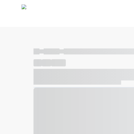
----
----- -----
----- ----- -- ------ ---- ---- -- ----- ----- ---
----
-----
---- ------
----- ----- -- ------ ---- ---- -- ---
----- ----- -- ------ ---- ---- -- ----- ----- ----- --- ------