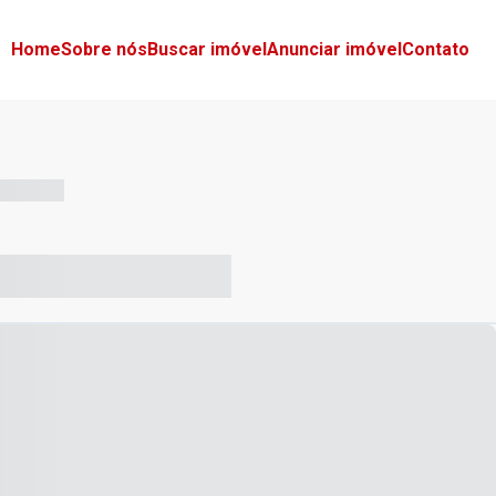
Home
Sobre nós
Buscar imóvel
Anunciar imóvel
Contato
-- --- ------
-- ----- ----- --- ------