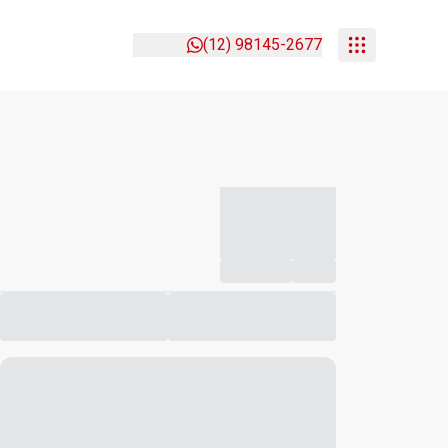
(12) 98145-2677
-----------
--
Compartilhar
Favorito