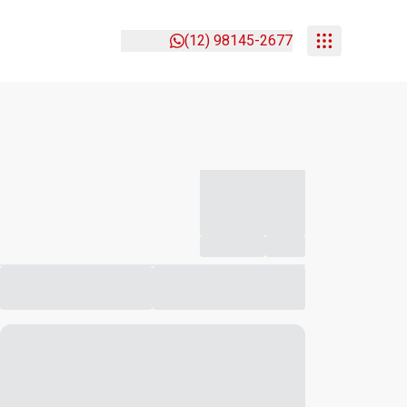
(12) 98145-2677
-----------
--
Compartilhar
Favorito