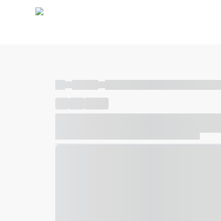
----
----- -----
----- ----- -- ------ ---- ---- -- ----- ----- ---
----
-----
---- ------
----- ----- -- ------ ---- ---- -- ---
----- ----- -- ------ ---- ---- -- ----- ----- ----- --- ------