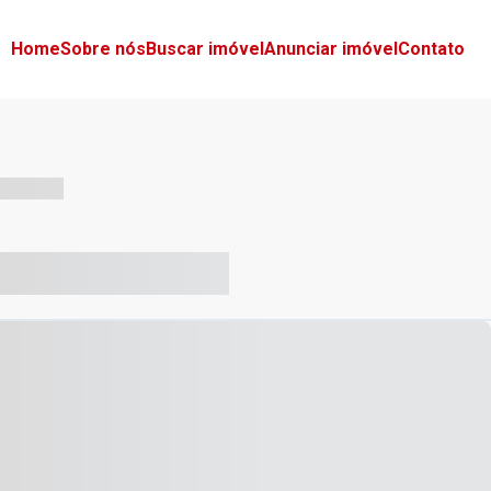
Home
Sobre nós
Buscar imóvel
Anunciar imóvel
Contato
-- --- ------
-- ----- ----- --- ------