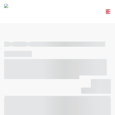
----
----- -----
----- ----- -- ------ ---- ---- -- ----- ----- ----- --- ------
----
-----
---- ------
----- ----- -- ------ ---- ---- -- ----- ----- -----
--- ------
----- ----- -- ------ ---- ---- -- ----- ----- ----- --- ------
-------------
Compartilhar
Favorito