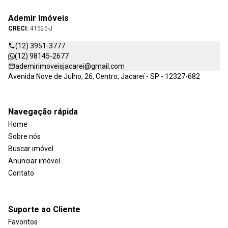
Ademir Imóveis
CRECI:
41525-J
(12) 3951-3777
(12) 98145-2677
ademirimoveisjacarei@gmail.com
Avenida Nove de Julho, 26, Centro, Jacareí - SP - 12327-682
Navegação rápida
Home
Sobre nós
Buscar imóvel
Anunciar imóvel
Contato
Suporte ao Cliente
Favoritos