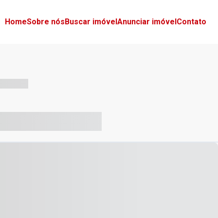
Home
Sobre nós
Buscar imóvel
Anunciar imóvel
Contato
-- --- ------
-- ----- ----- --- ------