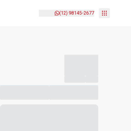
(12) 98145-2677
-----------
--
Compartilhar
Favorito