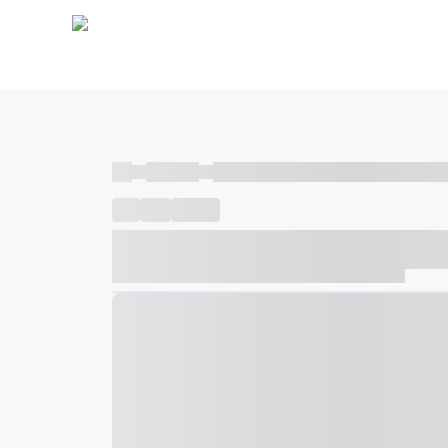
----
----- -----
----- ----- -- ------ ---- ---- -- ----- ----- ---
----
-----
---- ------
----- ----- -- ------ ---- ---- -- ---
----- ----- -- ------ ---- ---- -- ----- ----- ----- --- ------