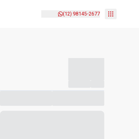
(12) 98145-2677
-----------
--
Compartilhar
Favorito