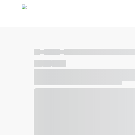
----
----- -----
----- ----- -- ------ ---- ---- -- ----- ----- ---
----
-----
---- ------
----- ----- -- ------ ---- ---- -- ---
----- ----- -- ------ ---- ---- -- ----- ----- ----- --- ------