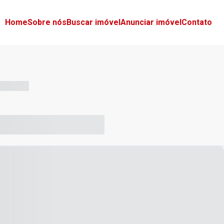
Home
Sobre nós
Buscar imóvel
Anunciar imóvel
Contato
-- --- ------
-- ----- ----- --- ------