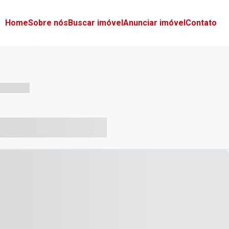
Home
Sobre nós
Buscar imóvel
Anunciar imóvel
Contato
-- --- ------
-- ----- ----- --- ------