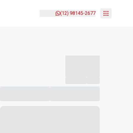
(12) 98145-2677
-----------
--
Compartilhar
Favorito