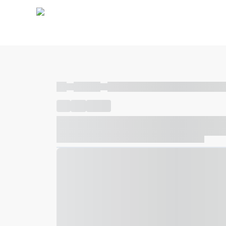
----
----- -----
----- ----- -- ------ ---- ---- -- ----- ----- ---
----
-----
---- ------
----- ----- -- ------ ---- ---- -- ---
----- ----- -- ------ ---- ---- -- ----- ----- ----- --- ------