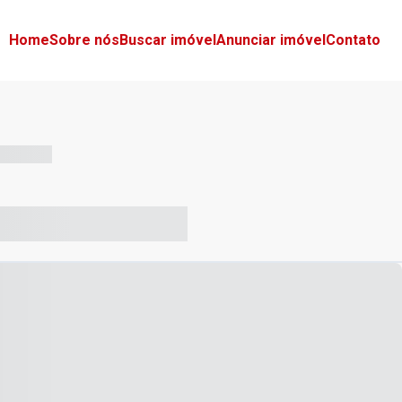
Home
Sobre nós
Buscar imóvel
Anunciar imóvel
Contato
-- --- ------
-- ----- ----- --- ------