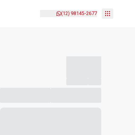
(12) 98145-2677
-----------
--
Compartilhar
Favorito