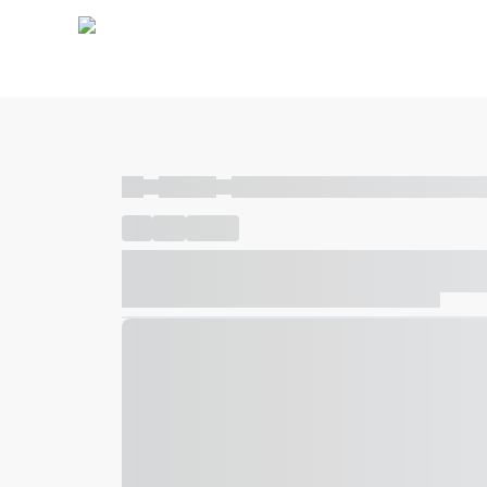
----
----- -----
----- ----- -- ------ ---- ---- -- ----- ----- ---
----
-----
---- ------
----- ----- -- ------ ---- ---- -- ---
----- ----- -- ------ ---- ---- -- ----- ----- ----- --- ------