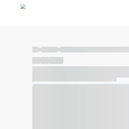
----
----- -----
----- ----- -- ------ ---- ---- -- ----- ----- ---
----
-----
---- ------
----- ----- -- ------ ---- ---- -- ---
----- ----- -- ------ ---- ---- -- ----- ----- ----- --- ------