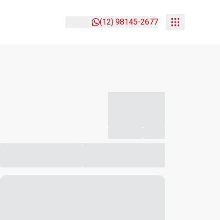
(12) 98145-2677
-----------
--
Compartilhar
Favorito