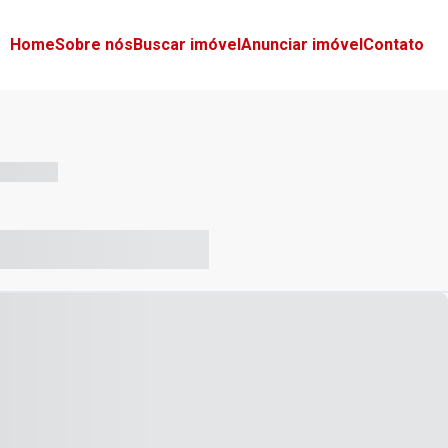
Home
Sobre nós
Buscar imóvel
Anunciar imóvel
Contato
-- --- ------
-- ----- ----- --- ------