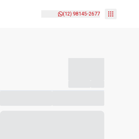
(12) 98145-2677
-----------
--
Compartilhar
Favorito