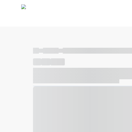
----
----- -----
----- ----- -- ------ ---- ---- -- ----- ----- ---
----
-----
---- ------
----- ----- -- ------ ---- ---- -- ---
----- ----- -- ------ ---- ---- -- ----- ----- ----- --- ------