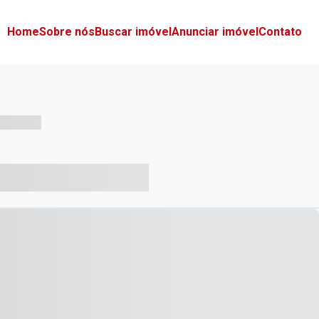
Home
Sobre nós
Buscar imóvel
Anunciar imóvel
Contato
-- --- ------
-- ----- ----- --- ------