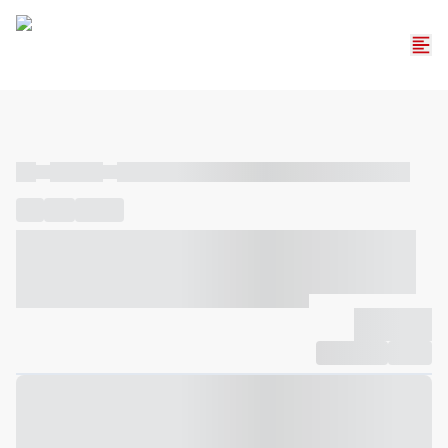
----
----- -----
----- ----- -- ------ ---- ---- -- ----- ----- ----- --- ------
----
-----
---- ------
----- ----- -- ------ ---- ---- -- ----- ----- -----
--- ------
----- ----- -- ------ ---- ---- -- ----- ----- ----- --- ------
-------------
Compartilhar
Favorito