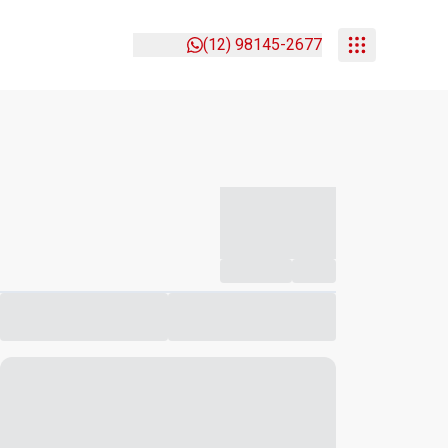
(12) 98145-2677
-----------
--
Compartilhar
Favorito