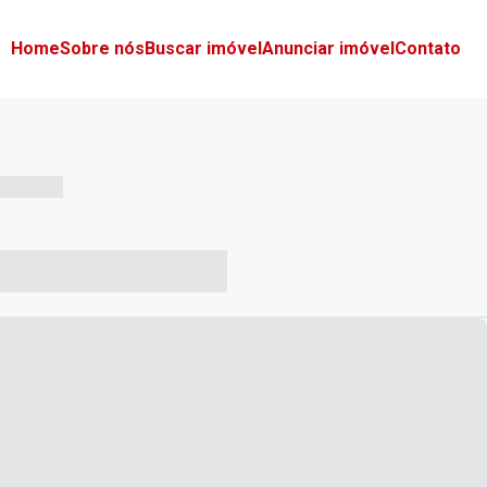
Home
Sobre nós
Buscar imóvel
Anunciar imóvel
Contato
-- --- ------
-- ----- ----- --- ------