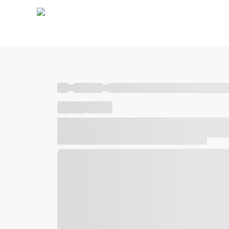
----
----- -----
----- ----- -- ------ ---- ---- -- ----- ----- ---
----
-----
---- ------
----- ----- -- ------ ---- ---- -- ---
----- ----- -- ------ ---- ---- -- ----- ----- ----- --- ------